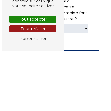
contrôle sur ceux que
robot, veuillez
vous souhaitez activer
répondre à cette
question : combien font
sept plus quatre ?
Tout accepter
Tout refuser
Personnaliser
Envoyer
** Les données personnelles communiquées sont nécessaires
aux fins de vous contacter et sont enregistrées dans un fichier
informatisé. Elles sont destinées à Le Diapason Musipro et ses
sous-traitants dans le seul but de répondre à votre message. Les
données collectées seront communiquées aux seuls
destinataires suivants: Le Diapason Musipro 2 Avenue Roland
Garros 18570 Trouy le.diapason@orange.fr. Vous disposez de
droits d’accès, de rectification, d’effacement, de portabilité, de
limitation, d’opposition, de retrait de votre consentement à tout
moment et du droit d’introduire une réclamation auprès d’une
autorité de contrôle, ainsi que d’organiser le sort de vos données
post-mortem. Vous pouvez exercer ces droits par voie postale à