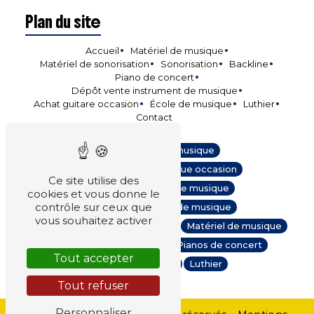
Plan du site
Accueil
Matériel de musique
Matériel de sonorisation
Sonorisation
Backline
Piano de concert
Dépôt vente instrument de musique
Achat guitare occasion
École de musique
Luthier
Contact
Instruments de musique
Instruments de musique occasion
Ce site utilise des
Vente instruments de musique
cookies et vous donne le
contrôle sur ceux que
Reprise instrument de musique
vous souhaitez activer
Location matériel de musique
Matériel de musique
Sonorisation
Backline
Pianos de concert
Tout accepter
Ecole de musique
Luthier
Tout refuser
Personnaliser