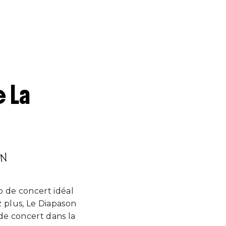
 La
IN
o de concert idéal
 plus, Le Diapason
de concert dans la