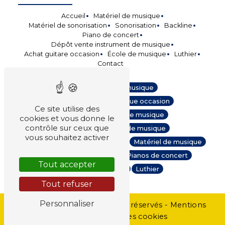
Accueil
Matériel de musique
Matériel de sonorisation
Sonorisation
Backline
Piano de concert
Dépôt vente instrument de musique
Achat guitare occasion
École de musique
Luthier
Contact
Instruments de musique
Instruments de musique occasion
Ce site utilise des
Vente instruments de musique
cookies et vous donne le
contrôle sur ceux que
Reprise instrument de musique
vous souhaitez activer
Location matériel de musique
Matériel de musique
Sonorisation
Backline
Pianos de concert
Tout accepter
Ecole de musique
Luthier
Tout refuser
Personnaliser
©
Vistalid
- 2026 - Tous droits réservés -
Mentions
légales
-
Gestion des cookies