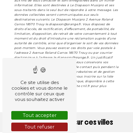
aux fins de vous contacter et sont enregistrées dans un fichier
informatisé. Elles sont destinées à Le Diapason Musipro et ses
sous-traitants dans le seul but de répondre à votre message. Les
données collectées seront communiquées aux seuls
destinataires suivants: Le Diapason Musipro 2 Avenue Roland
Garros 18570 Trouy le.diapason@orange.fr. Vous disposez de
droits d’accès, de rectification, d’effacement, de portabilité, de
limitation, d’opposition, de retrait de votre consentement à tout
moment et du droit d’introduire une réclamation auprès d’une
autorité de contrôle, ainsi que d’organiser le sort de vos données
post-mortem. Vous pouvez exercer ces droits par voie postale à
l'adresse 2 Avenue Roland Garros 18570 Trouy ou par courrier
électronique à l'adresse le.diapason@orange.fr. Un justificatif
d'identité pourra vous être demandé. Nous conservons vos
données pendant la période de prise de contact puis pendant la
durée de prescription légale aux fins probatoires et de gestion
des contentieux. Vous avez le droit de vous inscrire sur la liste
d'opposition au démarchage téléphonique, disponible à cette
Ce site utilise des
adresse :
Bloctel.gouv.fr
. Consultez le site cnil.fr pour plus
cookies et vous donne le
d’informations sur vos droits.
contrôle sur ceux que
vous souhaitez activer
Tout accepter
Nous intervenons sur ces villes
Tout refuser