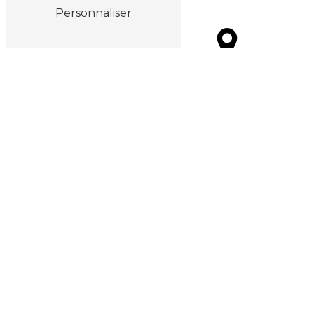
Personnaliser
Saint-Doulchard
Mehun-sur-Yevre
Saint-Germain-du-
Nevers
Puy
Issoudun
Bourges
Montluçon
La Chapelle-Saint-