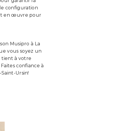
our garantir la
de configuration
out en œuvre pour
ason Musipro à La
 Que vous soyez un
 tient à votre
 Faites confiance à
Saint-Ursin!