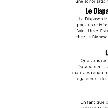
une sonorisation
Le Diap
Le Diapason Mu
partenaire idéa
Saint-Ursin. For
chez Le Diapaso
Que vous rech
équipement au
marques renommée
également des 
En tant que p