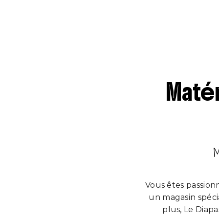
Matér
M
Vous êtes passion
un magasin spéci
plus, Le Diap