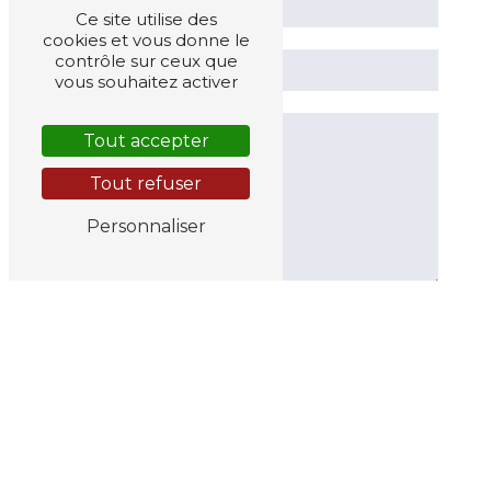
Ce site utilise des
cookies et vous donne le
contrôle sur ceux que
vous souhaitez activer
Tout accepter
Tout refuser
Personnaliser
En cochant cette case, j'accepte les
conditions particulières ci-dessous **
Vous n'êtes pas un